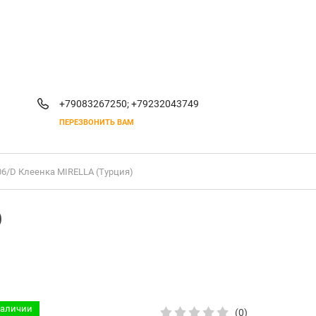
+79083267250;
+79232043749
ПЕРЕЗВОНИТЬ ВАМ
06/D Клеенка MIRELLA (Турция)
)
наличии
(0)