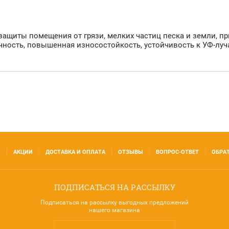
щиты помещения от грязи, мелких частиц песка и земли, пр
ность, повышенная износостойкость, устойчивость к УФ-луч
И
АКЦИИ
ДОСТАВКА И ОПЛАТА
ОТЗЫВЫ
ВОПРОС-ОТВЕТ
ОБРА
ПОДПИСАТЬСЯ НА РАССЫЛКУ
Подписаться на рассылку выгодных предложений
нашего магазина