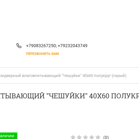
+79083267250;
+79232043749
ПЕРЕЗВОНИТЬ ВАМ
придверный влаговпитывающий "Чешуйки" 40х60 полукруг (серый)
ТЫВАЮЩИЙ "ЧЕШУЙКИ" 40Х60 ПОЛУКР
наличии
(0)