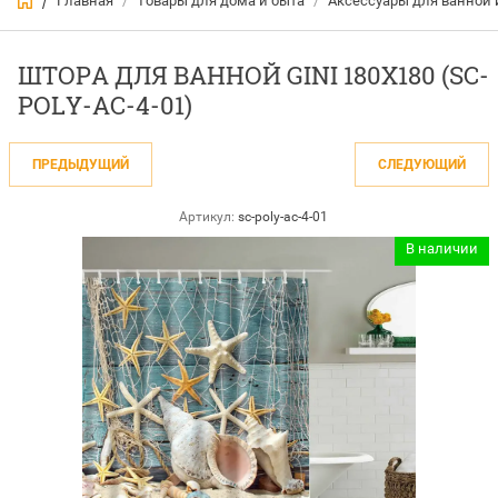
Главная
/
Товары для дома и быта
/
Аксессуары для ванной 
/
ШТОРА ДЛЯ ВАННОЙ GINI 180Х180 (SC-
POLY-AC-4-01)
ПРЕДЫДУЩИЙ
СЛЕДУЮЩИЙ
Артикул:
sc-poly-ac-4-01
В наличии