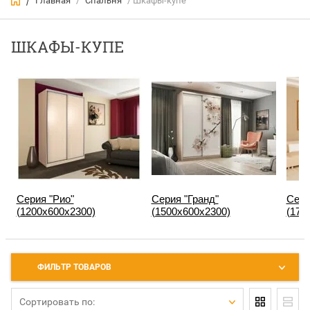
Главная
/
Спальня
/ Шкафы-купе
/
ШКАФЫ-КУПЕ
Серия "Рио"
Серия "Гранд"
Сери
(1200х600х2300)
(1500х600х2300)
(177
ФИЛЬТР ТОВАРОВ
Сортировать по: