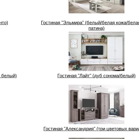
нто)
Гостиная "Эльмира" (белый/белая кожа/бела
патина)
л белый)
Гостиная "Лайт" (дуб сонома/белый)
Гостиная "Александрия" (три цветовых вари