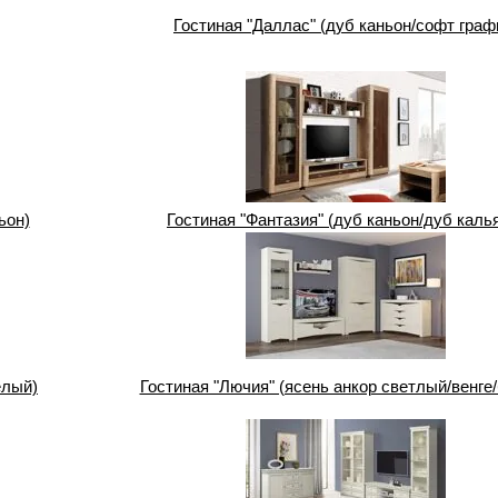
Гостиная "Даллас" (дуб каньон/софт граф
ьон)
Гостиная "Фантазия" (дуб каньон/дуб каль
елый)
Гостиная "Лючия" (ясень анкор светлый/венге