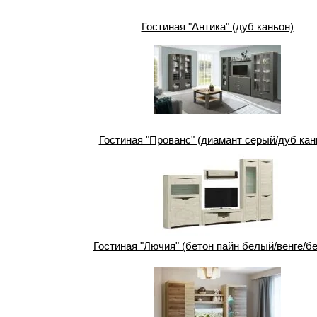
Гостиная "Антика" (дуб каньон)
Гостиная "Прованс" (диамант серый/дуб кан
Гостиная "Лючия" (бетон пайн белый/венге/б