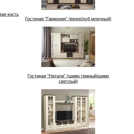
вая кость
Гостиная "Гармония" (венге/дуб млечный)
Гостиная "Натали" (шимо темный/шимо
светлый)