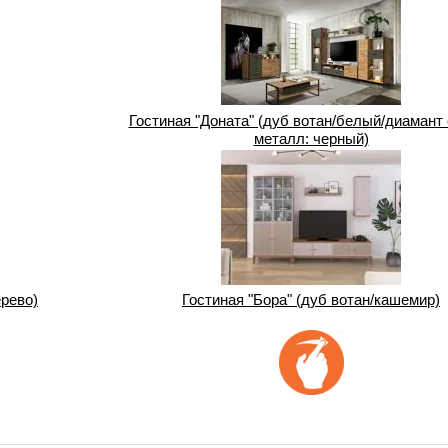
Гостиная "Доната" (дуб вотан/белый/диамант
металл: черный)
ерево)
Гостиная "Бора" (дуб вотан/кашемир)