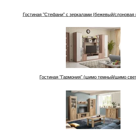
Гостиная "Стефани" с зеркалами (бежевый/слоновая 
Гостиная "Гармония" (шимо темный/шимо све