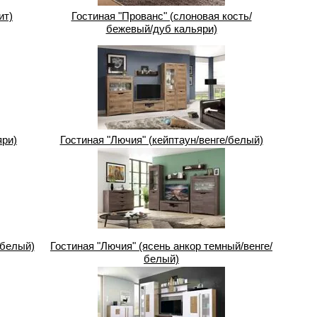
ит)
Гостиная "Прованс" (слоновая кость/
бежевый/дуб кальяри)
яри)
Гостиная "Лючия" (кейптаун/венге/белый)
/белый)
Гостиная "Лючия" (ясень анкор темный/венге/
белый)