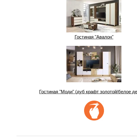
Гостиная "Авалон"
Гостиная "Моди" (дуб крафт золотой/белое д