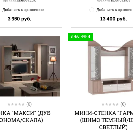
Артикул:
MGM-04.2553
Артикул:
MGM-03.2563
Добавить к сравнению
Добавить к сравне
3 950
руб.
13 400
руб.
В НАЛИЧИИ
(0)
(0)
НКА "МАКСИ" (ДУБ
МИНИ-СТЕНКА "ГАР
ОНОМА/СКАЛА)
(ШИМО ТЕМНЫЙ/
СВЕТЛЫЙ)