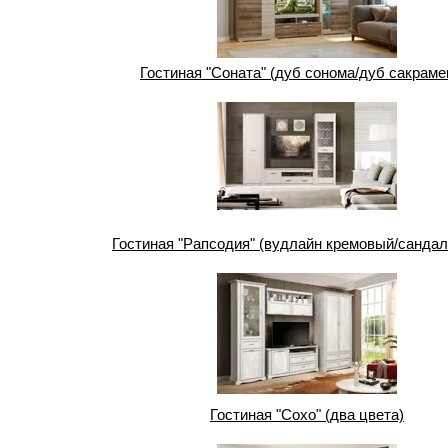
Гостиная "Соната" (дуб сонома/дуб сакраме
Гостиная "Рапсодия" (вудлайн кремовый/санда
Гостиная "Сохо" (два цвета)