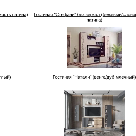
кость патина)
Гостиная "Стефани" без зеркал (бежевый/слоно
патина)
тлый)
Гостиная "Натали" (венге/дуб млечный)