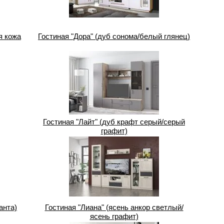
я кожа
Гостиная "Дора" (дуб сонома/белый глянец)
Гостиная "Лайт" (дуб крафт серый/серый
графит)
анта)
Гостиная "Лиана" (ясень анкор светлый/
ясень графит)