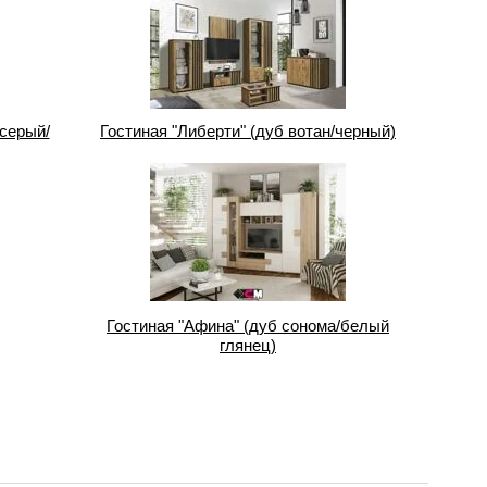
 серый/
Гостиная "Либерти" (дуб вотан/черный)
Гостиная "Афина" (дуб сонома/белый
глянец)